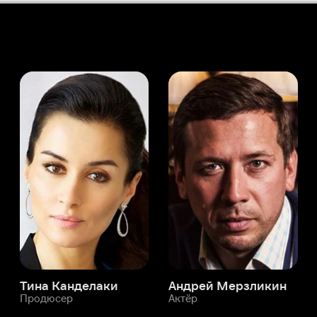
а Канделаки
Андрей Мерзликин
юсер
Актёр
Актёр
Мой Иви
Жонатан Демурже
Служба поддержки
Мы всегда готовы вам помочь.