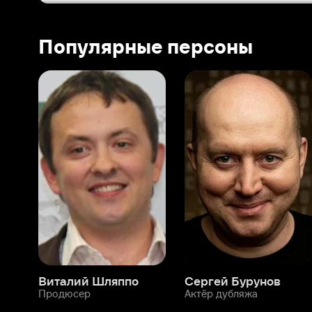
Виталий Шляппо
Сергей Бурунов
Тин
Продюсер
Актёр дубляжа
Прод
О нас
Разделы
О компании
Мой Иви