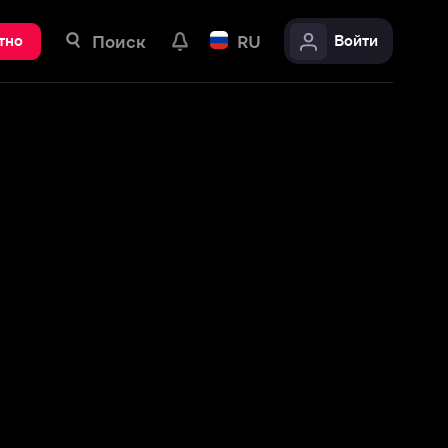
ск
RU
Войти