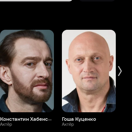
Константин Хабенский
Гоша Куценко
Фёдор Бондарчук
П
Актёр
Актёр
Ак