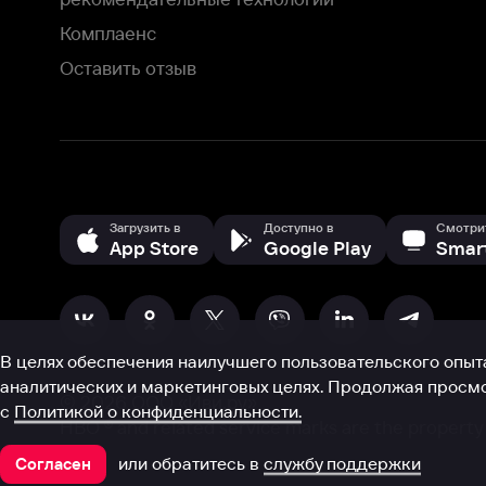
В целях обеспечения наилучшего пользовательского опыта для ва
аналитических и маркетинговых целях. Продолжая просмотр нашего
©
2026
ООО «Иви.ру»
с
Политикой о конфиденциальности.
HBO ® and related service marks are the property of Home 
или обратитесь в
службу поддержки
Согласен