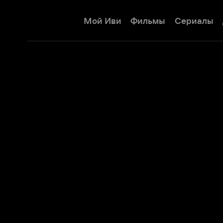
Мой Иви
Фильмы
Сериалы
Детям