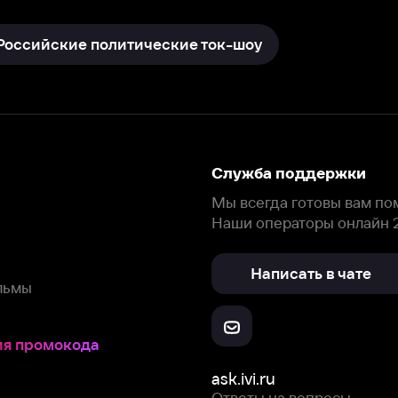
Мы всегда готовы вам помочь.
Наши операторы онлайн 24/7
Написать в чате
окода
ask.ivi.ru
Ответы на вопросы
Скачайте из
Откройте в
Все устройства
RuStore
AppGallery