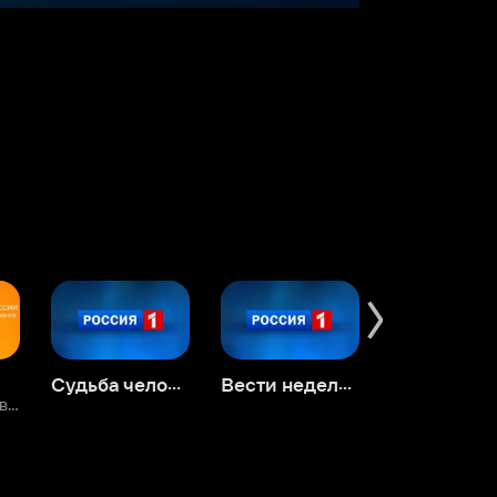
Судьба человека с Борисом Корчевниковым
Вести недели с Дмитрием Киселевым
Вечер с Владимиром Соловьевым
Андрей Малахов. Прямой эфир