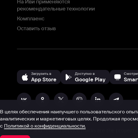
В целях обеспечения наилучшего пользовательского опыта для ва
аналитических и маркетинговых целях. Продолжая просмотр нашего
©
2026
ООО «Иви.ру»
с
Политикой о конфиденциальности.
HBO ® and related service marks are the property of Home 
или обратитесь в
службу поддержки
Согласен