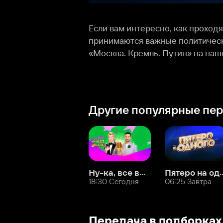
Другие популярные передачи
Ну-ка, все вместе!
Пятеро на одного
Сто
18:30 Сегодня
06:25 Завтра
07:1
Передача в подборках
Политические ток-шоу
Российс
О нас
Разделы