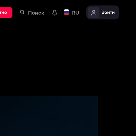
ск
RU
Войти