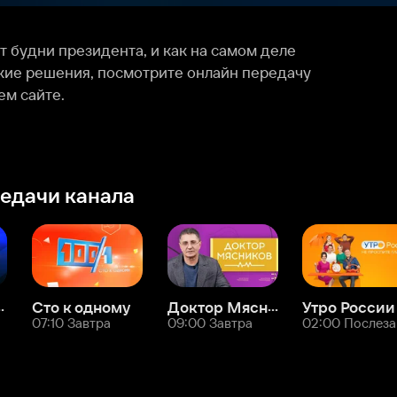
 канала
Доктор Мясников
 к одному
Утро России
0 Завтра
09:00 Завтра
02:00 Послезавтра
кие политические ток-шоу
Служба поддержки