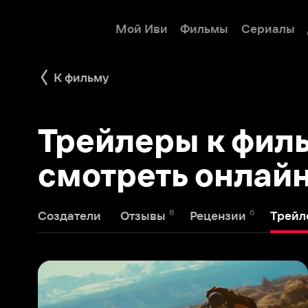
Мой Иви
Фильмы
Сериалы
Детям
К фильму
Трейлеры к фильму 
смотреть онлайн
8
6
2
Создатели
Отзывы
Рецензии
Трейлеры