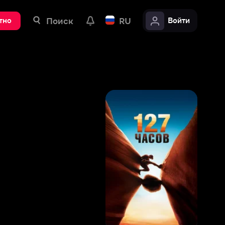
ск
RU
Войти
7
,
7