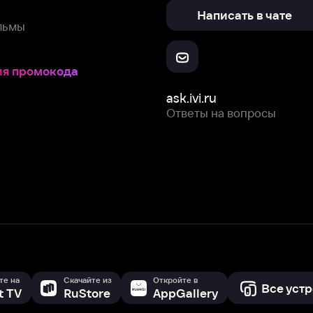
ask.ivi.ru
Ответы на вопросы
Скачайте из
Откройте в
Все устройства
RuStore
AppGallery
с мы собираем и используем
cookie-файлы и некоторые другие да
 сайта, вы соглашаетесь на сбор и использование cookie-файлов 
Box Office, Inc