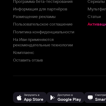
На Иви применяются
рекомендательные технологии
Комплаенс
Оставить отзыв
Загрузить в
Доступно в
Смотрите на
App Store
Google Play
Smart TV
В целях обеспечения наилучшего пользовательского опыта для ва
аналитических и маркетинговых целях. Продолжая просмотр нашего
©
2026
ООО «Иви.ру»
с
Политикой о конфиденциальности.
HBO ® and related service marks are the property of Home 
или обратитесь в
службу поддержки
Согласен