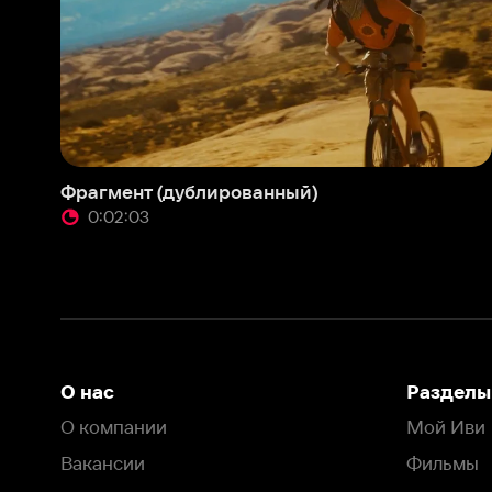
Фрагмент (дублированный)
Трей
0:02:03
0
О нас
Разделы
О компании
Мой Иви
Вакансии
Фильмы
Программа бета-тестирования
Сериалы
Информация для партнёров
Мультфильмы
Размещение рекламы
Статьи
Пользовательское соглашение
Активация пром
Политика конфиденциальности