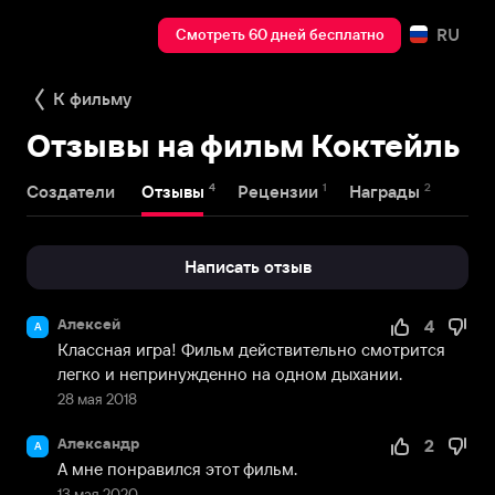
RU
Смотреть 60 дней бесплатно
К фильму
Отзывы на фильм Коктейль
4
1
2
Создатели
Отзывы
Рецензии
Награды
Написать отзыв
Алексей
4
А
Классная игра! Фильм действительно смотрится 
легко и непринужденно на одном дыхании.
28 мая 2018
Александр
2
А
А мне понравился этот фильм.
13 мая 2020