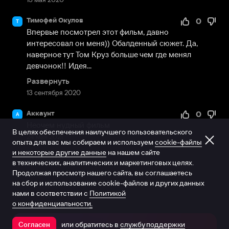
Тимофей Окулов
0
Т
Впервые посмотрел этот фильм, давно 
интересовал он меня)) Обалденный сюжет. Да, 
наверное тут Том Круз больше чем где менял 
девчонок!! Идея...
Развернуть
13 сентября 2020
Аккаунт
0
А
Неочем нудный фильм
В целях обеспечения наилучшего пользовательского
24 мая 2021
опыта для вас мы собираем и используем
cookie-файлы
и некоторые другие данные
на нашем сайте
в технических, аналитических и маркетинговых целях.
Продолжая просмотр нашего сайта, вы соглашаетесь
на сбор и использование cookie-файлов и других данных
нами в соответствии с
Политикой
о конфиденциальности.
или обратитесь в
службу поддержки
Согласен
Открыть в приложении