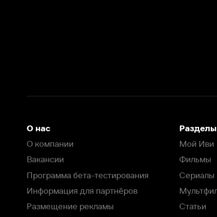
О нас
Разделы
О компании
Мой Иви
Вакансии
Фильмы
Программа бета-тестирования
Сериалы
Информация для партнёров
Мультфильмы
Размещение рекламы
Статьи
Пользовательское соглашение
Активация пром
Политика конфиденциальности
На Иви применяются
рекомендательные технологии
Комплаенс