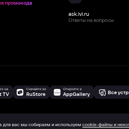
Скачайте из
Откройте в
Все устройства
RuStore
AppGallery
с мы собираем и используем
cookie-файлы и некоторые другие да
 сайта, вы соглашаетесь на сбор и использование cookie-файлов 
Box Office, Inc