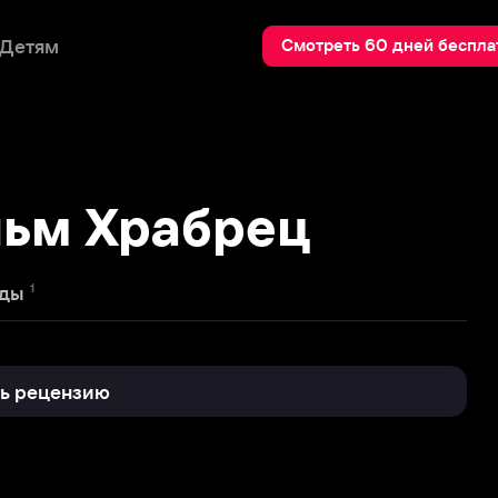
Пои
Смотреть 60 дней бесплатно
 Храбрец
нзию