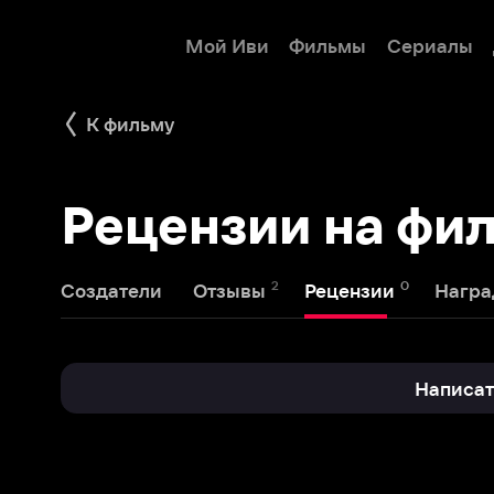
Мой Иви
Фильмы
Сериалы
Детям
К фильму
Рецензии на фильм
2
0
1
Создатели
Отзывы
Рецензии
Награды
Написать реце