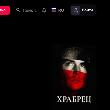
ск
RU
Войти
5
,
9