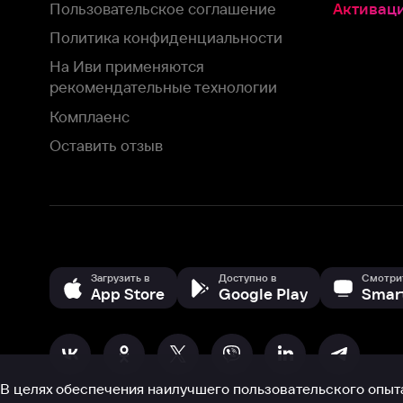
Оставить отзыв
Загрузить в
Доступно в
Смотрите на
App Store
Google Play
Smart TV
В целях обеспечения наилучшего пользовательского опыта для ва
аналитических и маркетинговых целях. Продолжая просмотр нашего
©
2026
ООО «Иви.ру»
с
Политикой о конфиденциальности.
HBO ® and related service marks are the property of Home 
или обратитесь в
службу поддержки
Согласен