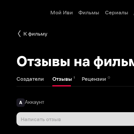
Мой Иви
Фильмы
Сериалы
Детям
К фильму
Отзывы на фильм 
1
0
Создатели
Отзывы
Рецензии
Аккаунт
А
Написать отзыв
Малышечка
13 августа 2019
М
Редкостное и ужасное... Не советую.