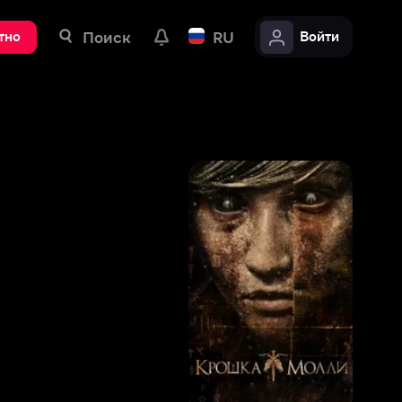
ск
RU
Войти
6
,
6