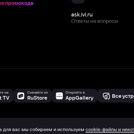
Скачайте из
Откройте в
Все устройства
RuStore
AppGallery
с мы собираем и используем
cookie-файлы и некоторые другие да
 сайта, вы соглашаетесь на сбор и использование cookie-файлов 
Box Office, Inc