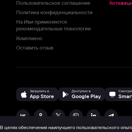
Оставить отзыв
Загрузить в
Доступно в
Смотрите на
App Store
Google Play
Smart TV
В целях обеспечения наилучшего пользовательского опыта для ва
аналитических и маркетинговых целях. Продолжая просмотр нашего
©
2026
ООО «Иви.ру»
с
Политикой о конфиденциальности.
HBO ® and related service marks are the property of Home 
или обратитесь в
службу поддержки
Согласен