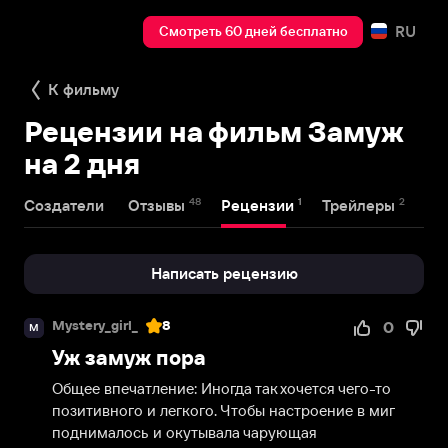
RU
Смотреть 60 дней бесплатно
К фильму
Рецензии на фильм Замуж
на 2 дня
48
1
2
Создатели
Отзывы
Рецензии
Трейлеры
Написать рецензию
Mystery_girl_
8
0
M
Уж замуж пора
Общее впечатление: Иногда так хочется чего-то 
позитивного и легкого. Чтобы настроение в миг 
поднималось и окутывала чарующая 