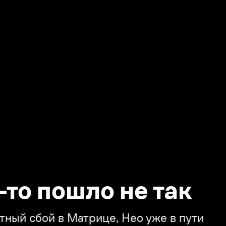
 пошло не так
бой в Матрице, Нео уже в пути
й Иви»