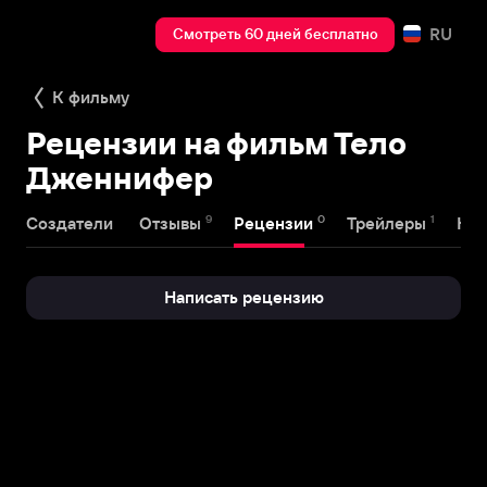
RU
Смотреть 60 дней бесплатно
К фильму
Рецензии на фильм Тело
Дженнифер
9
0
1
Создатели
Отзывы
Рецензии
Трейлеры
Наг
Написать рецензию