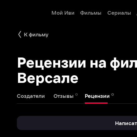
Мой Иви
Фильмы
Сериалы
Детям
К фильму
Рецензии на филь
Версале
0
0
Создатели
Отзывы
Рецензии
Написать реце