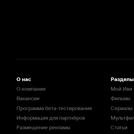
О нас
Разделы
О компании
Мой Иви
Вакансии
Фильмы
Программа бета-тестирования
Сериалы
Информация для партнёров
Мультфильмы
Размещение рекламы
Статьи
Пользовательское соглашение
Активация пром
Политика конфиденциальности
На Иви применяются
рекомендательные технологии
Комплаенс