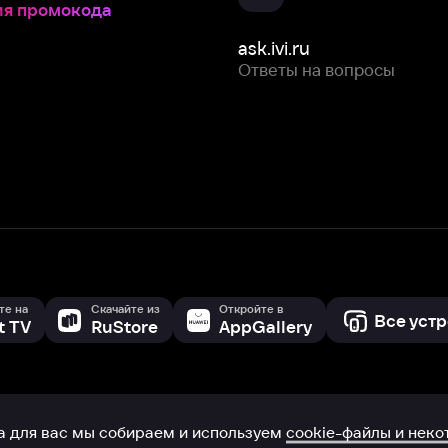
Скачайте из
Откройте в
Все устройства
RuStore
AppGallery
с мы собираем и используем
cookie-файлы и некоторые другие да
 сайта, вы соглашаетесь на сбор и использование cookie-файлов 
Box Office, Inc