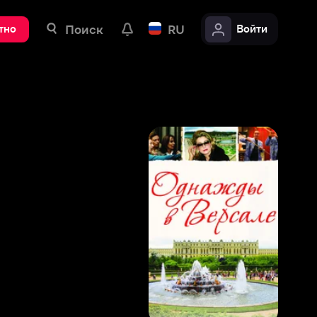
ск
RU
Войти
7
,
9