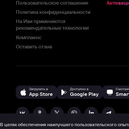
Оставить отзыв
Загрузить в
Доступно в
Смотрите на
App Store
Google Play
Smart TV
В целях обеспечения наилучшего пользовательского опыта для ва
аналитических и маркетинговых целях. Продолжая просмотр нашего
©
2026
ООО «Иви.ру»
с
Политикой о конфиденциальности.
HBO ® and related service marks are the property of Home 
или обратитесь в
службу поддержки
Согласен