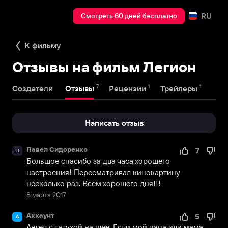
RU
Смотреть 60 дней бесплатно
К фильму
Отзывы на фильм Легион
7
1
1
Создатели
Отзывы
Рецензии
Трейлеры
Написать отзыв
Павел Сидоренко
7
П
Большое спасибо за два часа хорошего 
настроения! Пересматривал кинокартину 
несколько раз. Всем хорошего дня!!!
8 марта 2017
Аккаунт
5
А
Ангел с татухой на шее. Если мой папа или мама 