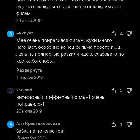
ещё раз скажут, что тату- зло, я покажу им этот 
фильм
28 июля 2019
Аккаунт
4
А
Мне очень понравился фильм, жуки много 
нагоняет, особенно конец фильма просто п....ц, 
жаль не полностью развили идею, слабовато но 
круто. Хотелось...
Развернуть
4 января 2019
k.w.land
2
k
интересный и эффектный фильм! очень 
понравился!
20 июля 2019
Аля Кристаллинская
1
А
бабка на потолке топ!
15 октября 2021