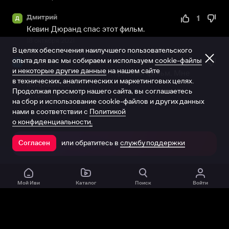
Дмитрий
1
Д
Кевин Дюранд спас этот фильм.
18 октября 2021
В целях обеспечения наилучшего пользовательского
опыта для вас мы собираем и используем
cookie-файлы
Аккаунт
0
А
и некоторые другие данные
на нашем сайте
Очень необычный и интересный фильм. Мне 
в технических, аналитических и маркетинговых целях.
понравился
Продолжая просмотр нашего сайта, вы соглашаетесь
19 октября 2021
на сбор и использование cookie-файлов и других данных
нами в соответствии с
Политикой
о конфиденциальности.
или обратитесь в
службу поддержки
Согласен
Открыть в приложении
Мой Иви
Каталог
Поиск
Войти