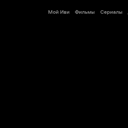
Мой Иви
Фильмы
Сериалы
Детям