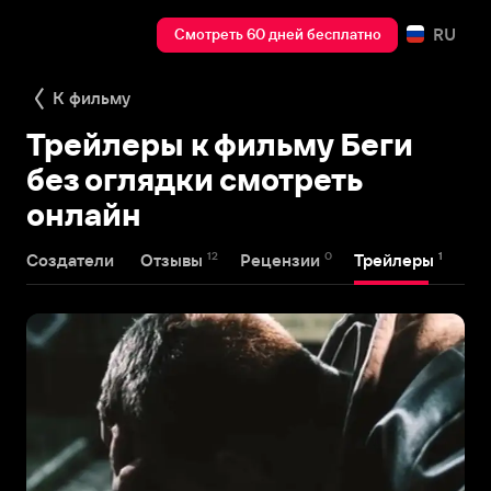
RU
Смотреть 60 дней бесплатно
К фильму
Трейлеры к фильму Беги
без оглядки смотреть
онлайн
12
0
1
Создатели
Отзывы
Рецензии
Трейлеры