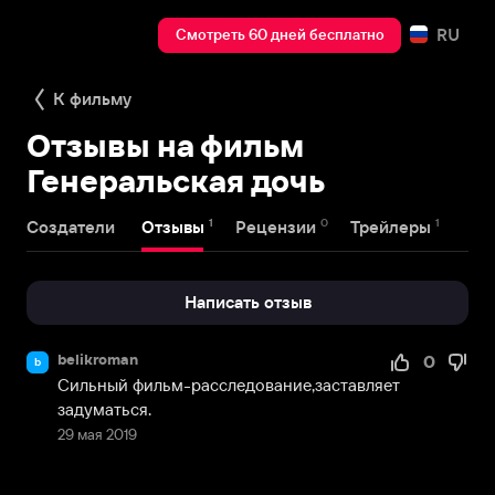
RU
Смотреть 60 дней бесплатно
К фильму
Отзывы на фильм
Генеральская дочь
1
0
1
Создатели
Отзывы
Рецензии
Трейлеры
Написать отзыв
belikroman
0
b
Сильный фильм-расследование,заставляет 
задуматься.
29 мая 2019