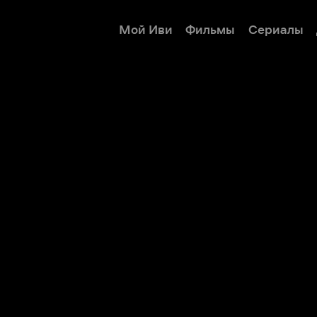
Мой Иви
Фильмы
Сериалы
Детям