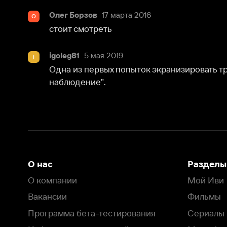
Одна из первых попыток экранизировать трилогию 
наблюдение".
О нас
Разделы
О компании
Мой Иви
Вакансии
Фильмы
Программа бета-тестирования
Сериалы
Информация для партнёров
Мультфильмы
Размещение рекламы
Статьи
Пользовательское соглашение
Активация пром
Политика конфиденциальности
На Иви применяются
рекомендательные технологии
Комплаенс