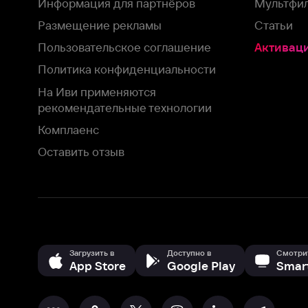
Оставить отзыв
Загрузить в
Доступно в
Смотрите на
App Store
Google Play
Smart TV
В целях обеспечения наилучшего пользовательского опыта для ва
аналитических и маркетинговых целях. Продолжая просмотр нашего
©
2026
ООО «Иви.ру»
с
Политикой о конфиденциальности.
HBO ® and related service marks are the property of Home 
или обратитесь в
службу поддержки
Согласен