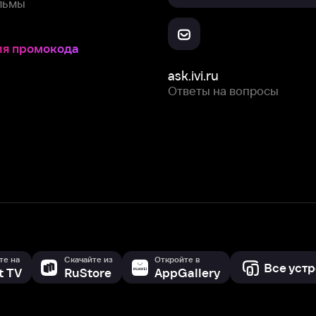
Скачайте из
Откройте в
Все устройства
RuStore
AppGallery
с мы собираем и используем
cookie-файлы и некоторые другие да
 сайта, вы соглашаетесь на сбор и использование cookie-файлов 
Box Office, Inc