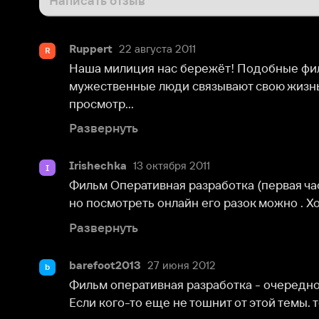
Ruppert
22 августа 2011
R
Наша милиция нас бережёт! Подобные фильмы нап
мужественные люди связывают свою жизнь с этой 
просмотр...
Развернуть
Irishechka
13 октября 2011
I
Фильм Оперативная разработка (первая часть), не
но посмотреть онлайн его разок можно . Хотя бы, ра
Развернуть
barefoot2013
27 июня 2012
b
Фильм оперативная разработка - очередной "шедев
Если кого-то еще не тошнит от этой темы. то можн
Олег Борзов
17 марта 2016
О
стоит смотреть
igoleg81
5 мая 2019
i