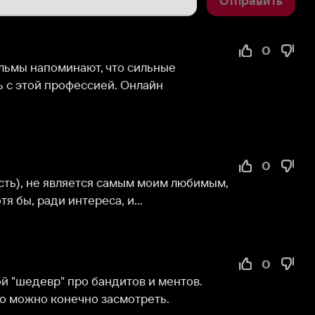
0
оминают, что сильные 
профессией. Онлайн 
0
 является самым моим любимым, 
ди интереса, и...
0
р" про бандитов и ментов. 
о конечно засмотреть.
0
0