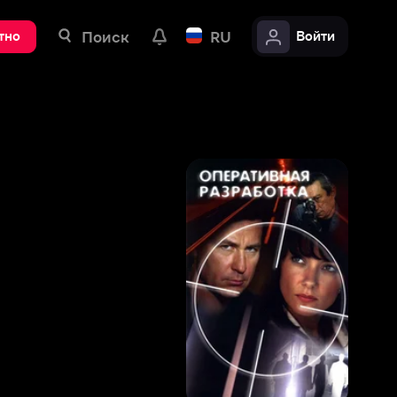
ск
RU
Войти
6
,
5