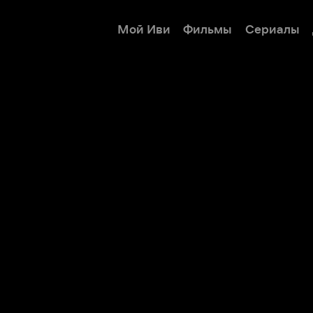
Мой Иви
Фильмы
Сериалы
Детям