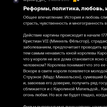
Общее впечатление: История и любовь слились во е
страсть, чувственность и многогранность в одном р
Действие картины происходит в начале 1770-х годо
Кристиан VII (Миккель Фёльсгор), страдающий се
заболеванием, предпочитает проводить время в пр
тем самым ненависть юной королевы Каролины Мат
что у короля не все дома становится ясно с первых 
человеком? Королева понимает что это ее судьба, 
Вскоре в свите короля появляется молодой герман
Струэнзе (Мадс Миккельсен), сумевший благотворн
и, завоевав его доверие, получить ряд государстве
сближается и с Каролиной Матильдой… Как понимает
огонь любви. Но все ли будет гладко, когда кругом п
Фильм вывернул мне душу наружу, начинается лента
медленно, но верно подводят к действиям героев. 
моментами, не затягивая и не отягощая, иногда вп
эмоции. И вот ты как зритель сидишь и ждешь «А ч
не только любовь и томные взгляды, но и хитрые шаг
король страной не правил, доктор решил взять все 