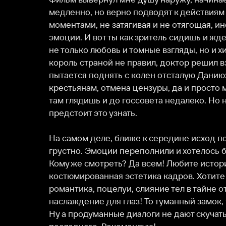
пытается поднять с колен отсталую Данию: прививк
крестьянам, отмена цензуры, да и просто манипули
там глядишь и до госсовета недалеко. Но не все так 
предстоит это узнать.

На самом деле, ближе к середине исход понятен, и
грустно. Эмоции переполнили и хотелось бы чтоб был
Кому же смотреть? Да всем! Любите историю — вот
костюмированная эстетика кадров. Хотите мелодрам
романтика, поцелуи, слияние тел в тайне от всех. А 
наслаждение для глаз! То туманный замок, то платья
Ну а продуманные диалоги не дают скучать, пережи
последнего. Рекомендую!
О нас
Разделы
О компании
Мой Иви