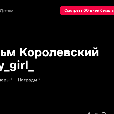
Пои
Смотреть 60 дней бесплатно
 Королевский
rl_
5
Награды
2
ги