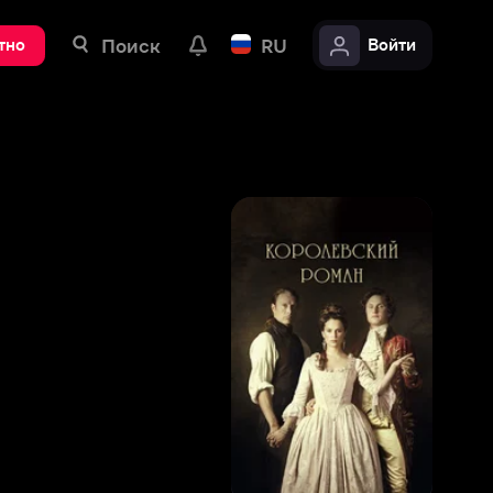
ск
RU
Войти
7
,
7