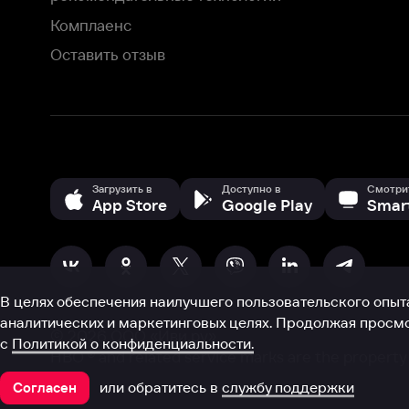
В целях обеспечения наилучшего пользовательского опыта для ва
аналитических и маркетинговых целях. Продолжая просмотр нашего
©
2026
ООО «Иви.ру»
с
Политикой о конфиденциальности.
HBO ® and related service marks are the property of Home 
или обратитесь в
службу поддержки
Согласен