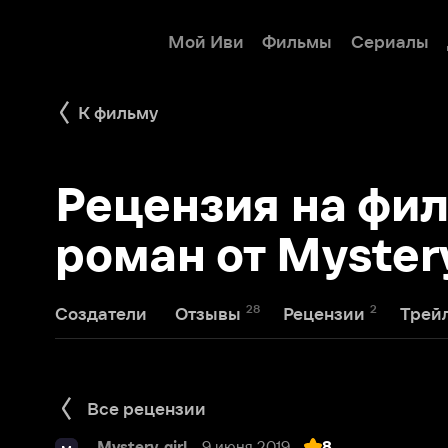
Мой Иви
Фильмы
Сериалы
Детям
К фильму
Рецензия на фильм
роман от Mystery_gi
28
2
1
Создатели
Отзывы
Рецензии
Трейлеры
Все рецензии
Mystery_girl_
9 июня 2019
8
M
Реформы, политика, любовь, интри