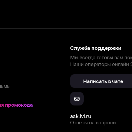
Наши операторы онлайн 24/7
Написать в чате
окода
ask.ivi.ru
Ответы на вопросы
Скачайте из
Откройте в
Все устройства
RuStore
AppGallery