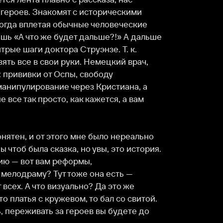
и от Оспы, свободу 
рование через Кристиана, а 
просто, как кажется, а вам 
 от этого мне было нереально 
а сказка, но увы, это история. 
 вам реформы, 
у? Тут тоже она есть — 
что визуально? Да это же 
 с кружевом, то бал со свитой. 
вать за героев вы будете до 
Служба поддержки
Мы всегда готовы вам помочь.