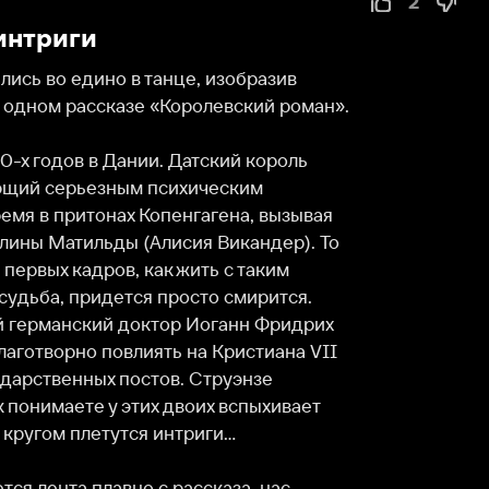
дино в танце, изобразив 
ассказе «Королевский роман».

в в Дании. Датский король 
рьезным психическим 
итонах Копенгагена, вызывая 
ильды (Алисия Викандер). То 
кадров, как жить с таким 
придется просто смирится. 
ский доктор Иоганн Фридрих 
о повлиять на Кристиана VII 
нных постов. Струэнзе 
е у этих двоих вспыхивает 
летутся интриги…

 плавно с рассказа, нас 
Знакомят с историческими 
летая обычные человеческие 
то же будет дальше?!» А дальше 
и доктора Струэнзе. Т. к. 
в свои руки. Немецкий врач, 