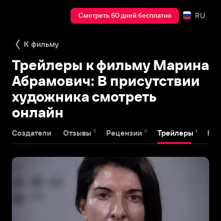
RU
Смотреть 60 дней бесплатно
К фильму
Трейлеры к фильму Марина
Абрамович: В присутствии
художника смотреть
онлайн
5
0
1
Создатели
Отзывы
Рецензии
Трейлеры
Наг