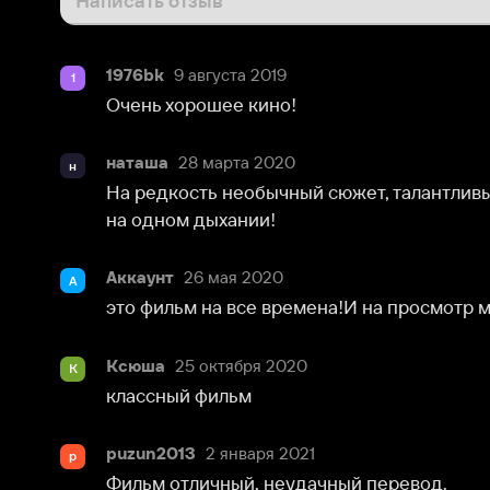
1976bk
9 августа 2019
1
Очень хорошее кино!
наташа
28 марта 2020
н
На редкость необычный сюжет, талантливые и восх
на одном дыхании!
Аккаунт
26 мая 2020
А
это фильм на все времена!И на просмотр много,мно
Ксюша
25 октября 2020
К
классный фильм
puzun2013
2 января 2021
p
Фильм отличный, неудачный перевод.
Масяня
17 января 2020
М
фильм хороший, НО нидай бог девушкус такой соц
встретить)))))