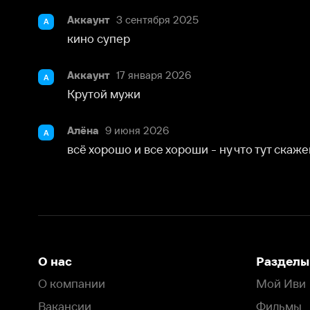
всё хорошо и все хороши - ну что тут скажешь!...
О нас
Разделы
О компании
Мой Иви
Вакансии
Фильмы
Программа бета-тестирования
Сериалы
Информация для партнёров
Мультфильмы
Размещение рекламы
Статьи
Пользовательское соглашение
Активация пром
Политика конфиденциальности
На Иви применяются
рекомендательные технологии
Комплаенс