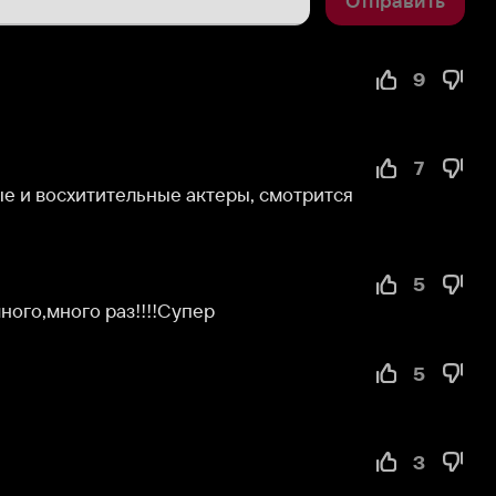
9
7
итительные актеры, смотрится 
5
го раз!!!!Супер
5
3
2
иальной ответственностью 