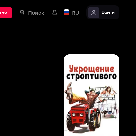
ск
RU
Войти
8
,
9