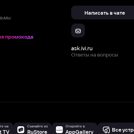
Скачайте из
Откройте в
Все устройства
RuStore
AppGallery
с мы собираем и используем
cookie-файлы и некоторые другие да
 сайта, вы соглашаетесь на сбор и использование cookie-файлов 
Box Office, Inc