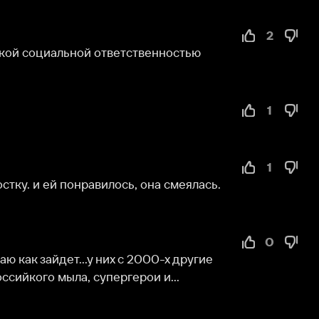
1
1
й понравилось, она смеялась. 
0
дет...у них с 2000-х другие 
 мыла, супергерои и...
0
0
0