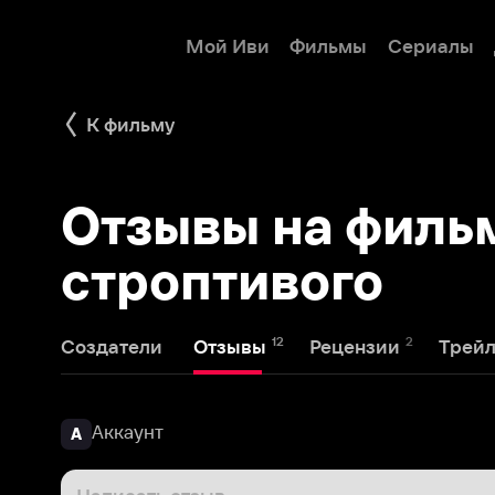
Мой Иви
Фильмы
Сериалы
Детям
К фильму
Отзывы на фильм 
строптивого
12
2
1
Создатели
Отзывы
Рецензии
Трейлеры
Аккаунт
А
Написать отзыв