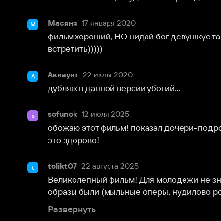
Аккаунт
22 июля 2020
А
дубляж в данной версии убогий...
sofunok
12 июля 2025
s
обожаю этот фильм! показал дочери-подростку. и е
это здорово!
tolikt07
22 августа 2025
t
Великолепный фильм! Для молодежи не знаю как зай
образы были (мыльные оперы, нудилово российкого
Развернуть
Аккаунт
3 сентября 2025
А
кино супер
Аккаунт
17 января 2026
А
Крутой мужи
Алёна
9 июня 2026
А