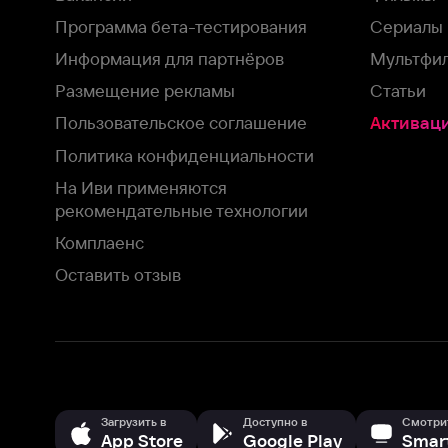
Оставить отзыв
Загрузить в
Доступно в
Смотрите на
App Store
Google Play
Smart TV
В целях обеспечения наилучшего пользовательского опыта для ва
аналитических и маркетинговых целях. Продолжая просмотр нашего
©
2026
ООО «Иви.ру»
с
Политикой о конфиденциальности.
HBO ® and related service marks are the property of Home 
или обратитесь в
службу поддержки
Согласен