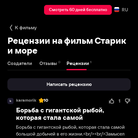
RU
Смотреть 60 дней бесплатно
К фильму
Рецензии на фильм Старик
и море
0
1
Создатели
Отзывы
Рецензии
Написать рецензию
karamorik
10
1
k
Борьба с гигантской рыбой,
которая стала самой
Борьба с гигантской рыбой, которая стала самой 
большой добычей в его жизни.<br/><br/>Замысел 