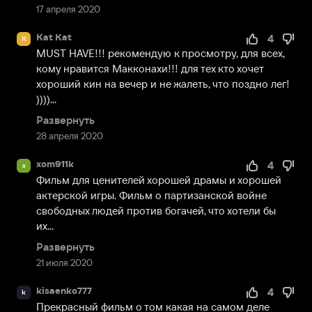
17 апреля 2020
Kat Kat
4
K
MUST HAVE!!! рекомендую к просмотру, для всех, 
кому нравится Макконахи!!! для тех кто хочет 
хороший кин на вечер и не жалеть, что поздно лег! 
))))...
Развернуть
28 апреля 2020
xom911k
4
x
Фильм для ценителей хорошей драмы и хорошей 
актерской игры. Фильм о партизанской войне 
свободных людей против богачей, что хотели бы 
их...
Развернуть
21 июля 2020
kisaenko777
4
k
Прекрасный фильм о том какая на самом деле 