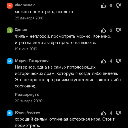
viacheslav
6
v
можно посмотреть, неплохо
25 декабря 2018
Денис
6
Д
Фильм неплохой, посмотреть можно. Конечно, 
игра главного актера просто на высоте.
19 июня 2019
Мария Титаренко
4
М
Наверное, одна из самых потрясающих 
исторических драм, которую я когда-либо видела. 
Это не просто про расизм и угнетение какого-либо 
сословия;...
Развернуть
20 января 2020
Юлия Avdeev
4
Ю
хороший фильм, отличная актерская игра. Стоит 
посмотреть.