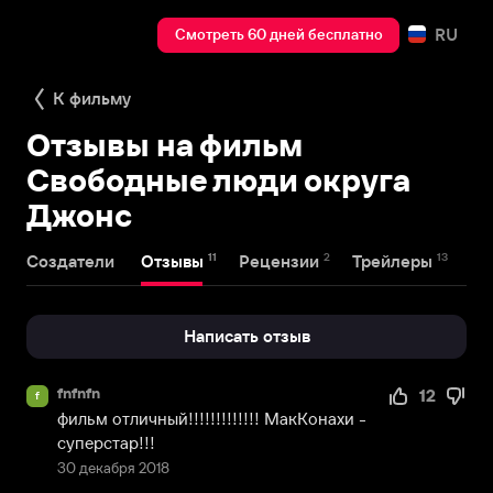
RU
Смотреть 60 дней бесплатно
К фильму
Отзывы на фильм
Свободные люди округа
Джонс
11
2
13
Создатели
Отзывы
Рецензии
Трейлеры
Написать отзыв
fnfnfn
12
f
фильм отличный!!!!!!!!!!!!! МакКонахи - 
суперстар!!!
30 декабря 2018