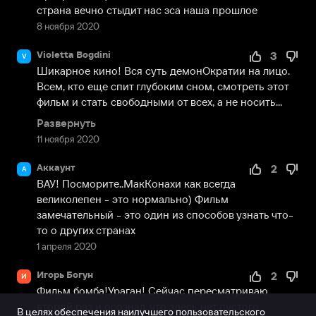
страна вечно стыдит нас зса наша прошлое
8 ноября 2020
Violetta Bogdini
3
V
Шикарное кино! Вся суть демонОкратии на лицо. 
Всем, кто еще спит глубоким сном, смотреть этот 
фильм и стать свободными от всех, а не носить...
Развернуть
11 ноября 2020
Аккаунт
2
А
ВАУ! Посморите..МакКонахи как всегда 
великолепен - это нормально) Фильм 
замечательный - это один из способов узнать что-
то о других странах
1 апреля 2020
Игорь Богун
2
И
Фильм бомба!Ураган! Сейчас пересматриваю 
второй раз и осознал, что здесь нет пустого 
В целях обеспечения наилучшего пользовательского