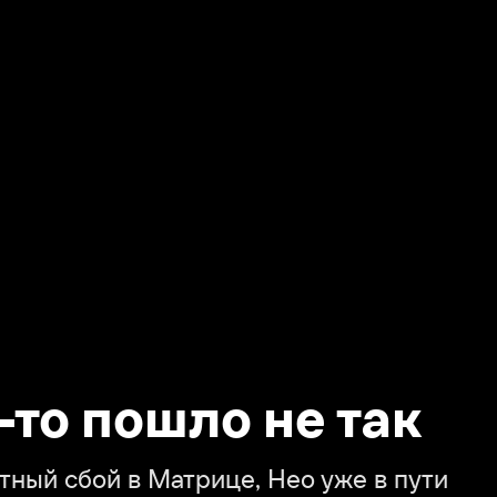
 пошло не так
бой в Матрице, Нео уже в пути
й Иви»