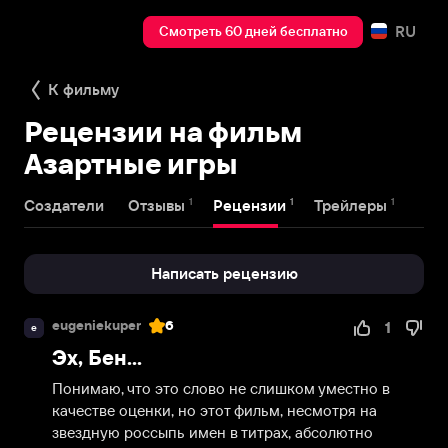
RU
Смотреть 60 дней бесплатно
К фильму
Рецензии на фильм
Азартные игры
1
1
1
Создатели
Отзывы
Рецензии
Трейлеры
Написать рецензию
eugeniekuper
6
1
e
Эх, Бен...
Понимаю, что это слово не слишком уместно в 
качестве оценки, но этот фильм, несмотря на 
звездную россыпь имен в титрах, абсолютно 