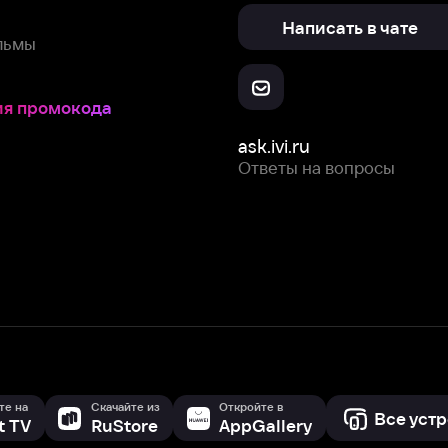
ask.ivi.ru
Ответы на вопросы
Скачайте из
Откройте в
Все устройства
RuStore
AppGallery
с мы собираем и используем
cookie-файлы и некоторые другие да
 сайта, вы соглашаетесь на сбор и использование cookie-файлов 
Box Office, Inc