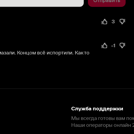
3
-1
онцом всё испортили. Как то 
Служба поддержки
Мы всегда готовы вам помочь.
Наши операторы онлайн 24/7
Написать в чате
окода