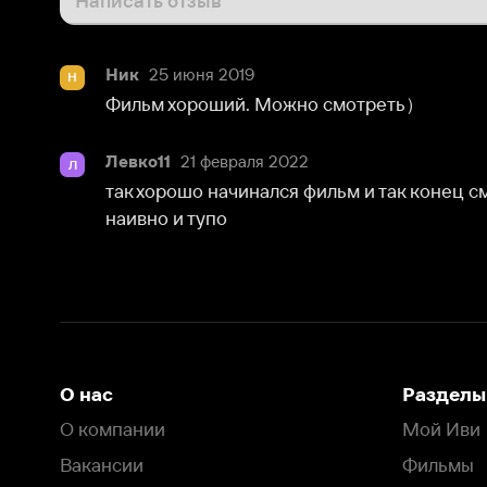
Ник
25 июня 2019
Н
Фильм хороший. Можно смотрeть）
Левко11
21 февраля 2022
Л
так хорошо начинался фильм и так конец смазали. К
наивно и тупо
О нас
Разделы
О компании
Мой Иви
Вакансии
Фильмы
Программа бета-тестирования
Сериалы
Информация для партнёров
Мультфильмы
Размещение рекламы
Статьи
Пользовательское соглашение
Активация пром