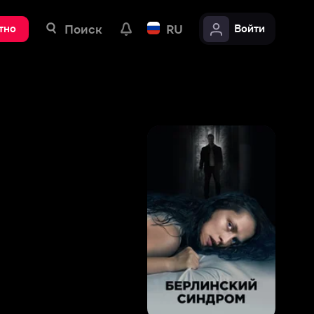
ск
RU
Войти
7
,
7