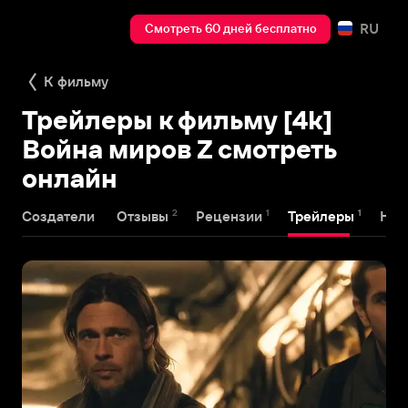
RU
Смотреть 60 дней бесплатно
К фильму
Трейлеры к фильму [4k]
Война миров Z смотреть
онлайн
2
1
1
Создатели
Отзывы
Рецензии
Трейлеры
Наг