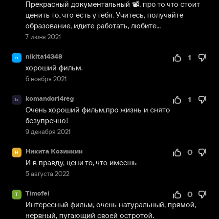
Прекрасный документальный 📽, про то что стоит 
ценить то, что есть у тебя. Учитесь, получайте 
образование, идите работать, любите...
7 июня 2021
nikita14348
1
n
хороший фильм.
6 ноября 2021
komandor14reg
1
k
Очень хороший фильм,про жизнь и снято 
безупречно!
9 декабря 2021
Никита Козинкин
0
Н
И в правду, цени то, что имеешь
5 августа 2022
Timofei
0
T
Интересный фильм, очень натуральный, прямой, 
нервный, пугающий своей остротой.