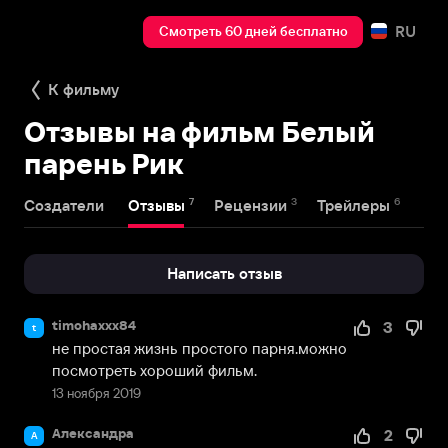
RU
Смотреть 60 дней бесплатно
К фильму
Отзывы на фильм Белый
парень Рик
7
3
6
Создатели
Отзывы
Рецензии
Трейлеры
Написать отзыв
timohaxxx84
3
t
не простая жизнь простого парня.можно 
посмотреть хороший фильм.
13 ноября 2019
Александра
2
А