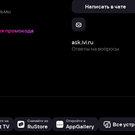
ask.ivi.ru
Ответы на вопросы
Скачайте из
Откройте в
Все устройства
RuStore
AppGallery
с мы собираем и используем
cookie-файлы и некоторые другие да
 сайта, вы соглашаетесь на сбор и использование cookie-файлов 
Box Office, Inc