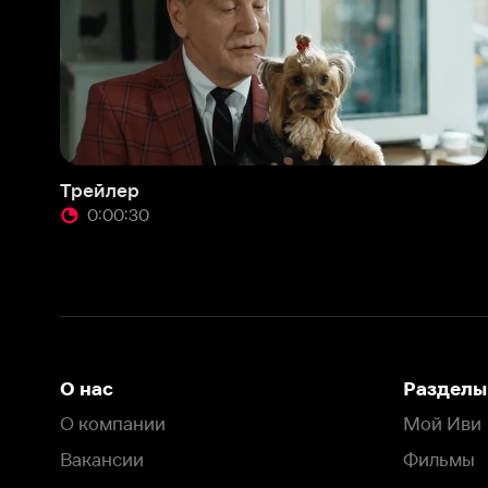
Трейлер
0:00:30
О нас
Разделы
О компании
Мой Иви
Вакансии
Фильмы
Программа бета-тестирования
Сериалы
Информация для партнёров
Мультфильмы
Размещение рекламы
Статьи
Пользовательское соглашение
Активация пром
Политика конфиденциальности