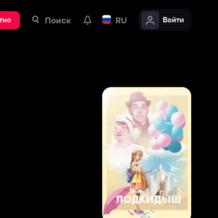
ск
RU
Войти
7
,
3