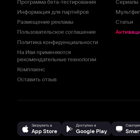
На Иви применяются
рекомендательные технологии
Комплаенс
Оставить отзыв
Загрузить в
Доступно в
Смотрите на
App Store
Google Play
Smart TV
В целях обеспечения наилучшего пользовательского опыта для ва
аналитических и маркетинговых целях. Продолжая просмотр нашего
©
2026
ООО «Иви.ру»
с
Политикой о конфиденциальности.
HBO ® and related service marks are the property of Home 
или обратитесь в
службу поддержки
Согласен