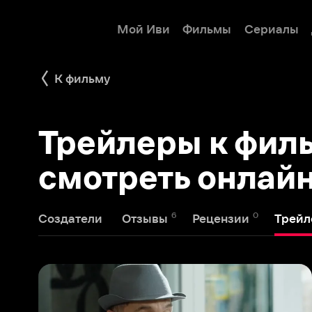
Мой Иви
Фильмы
Сериалы
Детям
К фильму
Трейлеры к фильм
смотреть онлайн
6
0
1
Создатели
Отзывы
Рецензии
Трейлеры