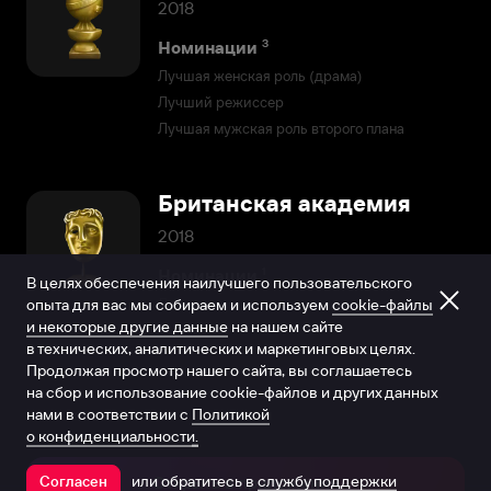
2018
3
Номинации
Лучшая женская роль (драма)
Лучший режиссер
Лучшая мужская роль второго плана
Британская академия
2018
1
Номинации
В целях обеспечения наилучшего пользовательского
опыта для вас мы собираем и используем
Лучшая мужская роль второго плана
cookie-файлы
и некоторые другие данные
на нашем сайте
в технических, аналитических и маркетинговых целях.
Продолжая просмотр нашего сайта, вы соглашаетесь
на сбор и использование cookie-файлов и других данных
нами в соответствии с
Политикой
о конфиденциальности.
или обратитесь в
службу поддержки
Согласен
Открыть в приложении