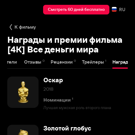
RU
Смотреть 60 дней бесплатно
К фильму
Награды и премии фильма
[4K] Все деньги мира
0
0
1
3
здатели
Отзывы
Рецензии
Трейлеры
Награды
Оскар
2018
1
Номинации
Лучшая мужская роль второго плана
Золотой глобус