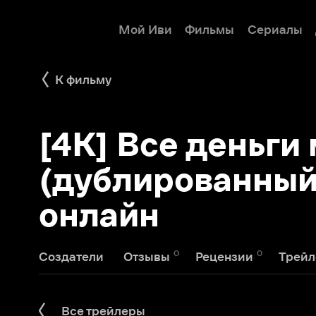
Мой Иви
Фильмы
Сериалы
Детям
К фильму
[4K] Все деньги ми
(дублированный) с
онлайн
0
0
1
Создатели
Отзывы
Рецензии
Трейлеры
Все трейлеры