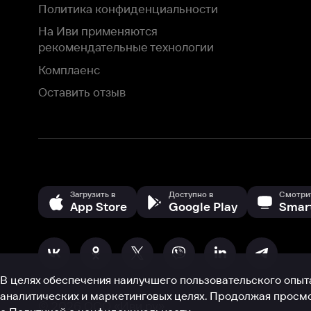
Загрузить в
Доступно в
Смотрите на
App Store
Google Play
Smart TV
В целях обеспечения наилучшего пользовательского опыта для ва
аналитических и маркетинговых целях. Продолжая просмотр нашего
©
2026
ООО «Иви.ру»
с
Политикой о конфиденциальности.
HBO ® and related service marks are the property of Home 
или обратитесь в
службу поддержки
Согласен