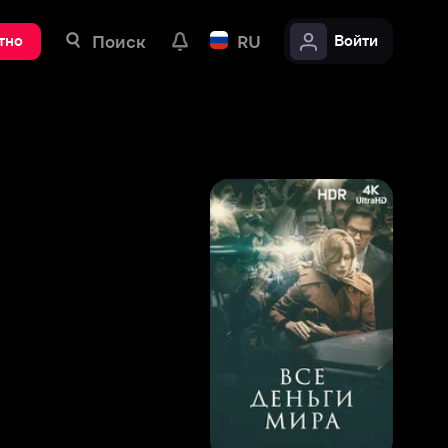
ск
RU
Войти
8
,
2