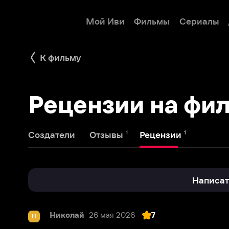
Мой Иви
Фильмы
Сериалы
Детям
К фильму
Рецензии на филь
1
1
Создатели
Отзывы
Рецензии
Написать реце
Николай
26 мая 2026
7
Н
Динамичный экшен и довольно ве
Несмотря на не самый высокий рейтинг фильм «Чё