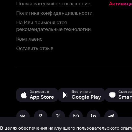
Оставить отзыв
Загрузить в
Доступно в
Смотрите на
App Store
Google Play
Smart TV
В целях обеспечения наилучшего пользовательского опыта для ва
аналитических и маркетинговых целях. Продолжая просмотр нашего
©
2026
ООО «Иви.ру»
с
Политикой о конфиденциальности.
HBO ® and related service marks are the property of Home 
или обратитесь в
службу поддержки
Согласен