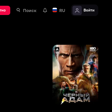
ск
RU
Войти
8
,
2