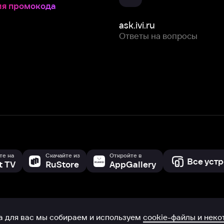
Скачайте из
Откройте в
Все устройства
RuStore
AppGallery
с мы собираем и используем
cookie-файлы и некоторые другие да
 сайта, вы соглашаетесь на сбор и использование cookie-файлов 
Box Office, Inc