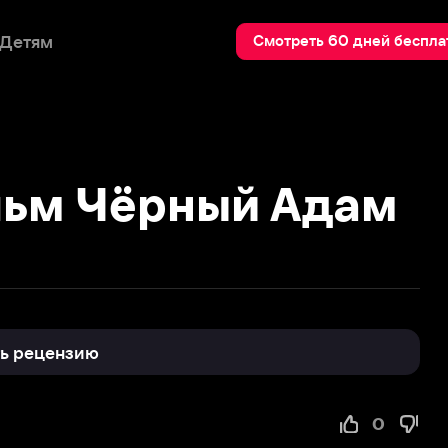
Пои
Смотреть 60 дней бесплатно
м Чёрный Адам
нзию
0
село
рный Адам» вполне можно 