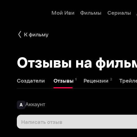
Мой Иви
Фильмы
Сериалы
Детям
К фильму
Отзывы на фильм Б
1
2
3
Создатели
Отзывы
Рецензии
Трейлеры
Аккаунт
А
Написать отзыв
Наталья Каракаш
31 октября 2019
Н
Зрелищный биографический фильм. История о том ч