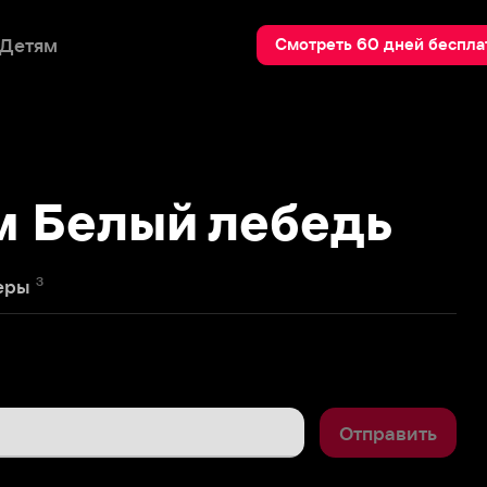
Пои
Смотреть 60 дней бесплатно
елый лебедь
Отправить
4
то человек сам может сделать 