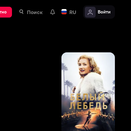
ск
RU
Войти
7
,
2