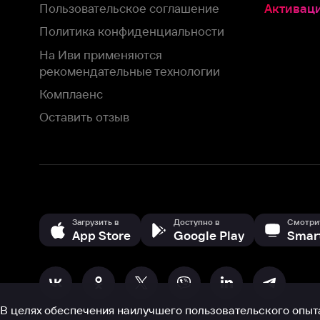
Оставить отзыв
Загрузить в
Доступно в
Смотрите на
App Store
Google Play
Smart TV
В целях обеспечения наилучшего пользовательского опыта для ва
аналитических и маркетинговых целях. Продолжая просмотр нашего
©
2026
ООО «Иви.ру»
с
Политикой о конфиденциальности.
HBO ® and related service marks are the property of Home 
или обратитесь в
службу поддержки
Согласен