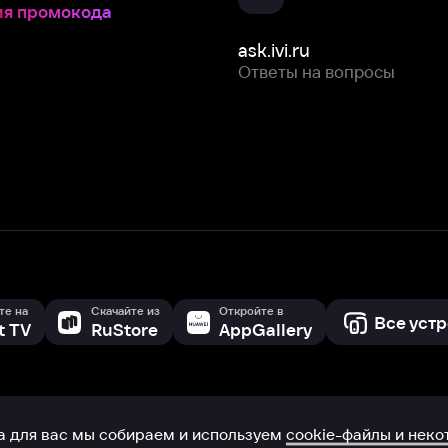
Скачайте из
Откройте в
Все устройства
RuStore
AppGallery
с мы собираем и используем
cookie-файлы и некоторые другие да
 сайта, вы соглашаетесь на сбор и использование cookie-файлов 
Box Office, Inc