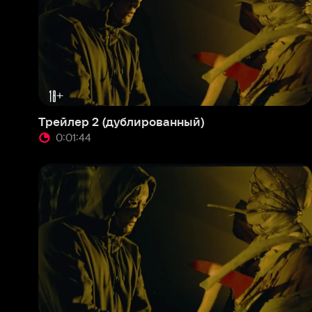
Трейлер 2 (дублированный)
Red-
0:01:44
0:
Трейлер 2 (английский язык)
Red-
0:01:44
0