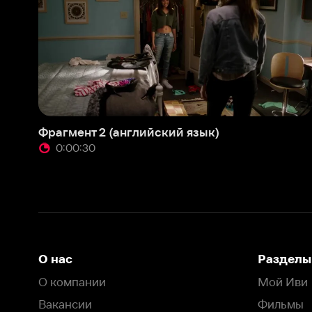
0:00:30
0
О нас
Разделы
О компании
Мой Иви
Вакансии
Фильмы
Программа бета-тестирования
Сериалы
Информация для партнёров
Мультфильмы
Размещение рекламы
Статьи
Пользовательское соглашение
Активация пром
Политика конфиденциальности
На Иви применяются
рекомендательные технологии
Комплаенс
Оставить отзыв