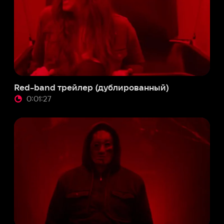
band трейлер (дублированный)
01:27
band трейлер (английский язык)
:01:28