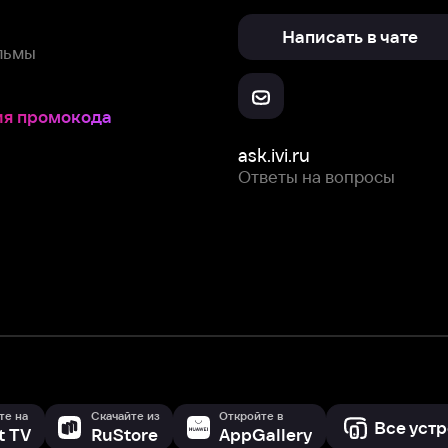
Скачайте из
Откройте в
Все устройства
RuStore
AppGallery
с мы собираем и используем
cookie-файлы и некоторые другие да
 сайта, вы соглашаетесь на сбор и использование cookie-файлов 
Box Office, Inc