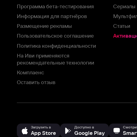
Загрузить в
Доступно в
Смотрите на
App Store
Google Play
Smart TV
В целях обеспечения наилучшего пользовательского опыта для ва
аналитических и маркетинговых целях. Продолжая просмотр нашего
©
2026
ООО «Иви.ру»
с
Политикой о конфиденциальности.
HBO ® and related service marks are the property of Home 
или обратитесь в
службу поддержки
Согласен