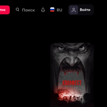
ск
RU
Войти
6
,
4