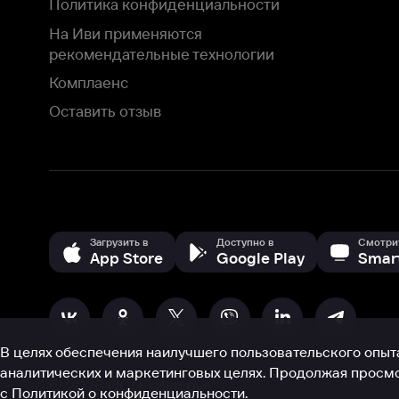
В целях обеспечения наилучшего пользовательского опыта для ва
аналитических и маркетинговых целях. Продолжая просмотр нашего
©
2026
ООО «Иви.ру»
с
Политикой о конфиденциальности.
HBO ® and related service marks are the property of Home 
или обратитесь в
службу поддержки
Согласен