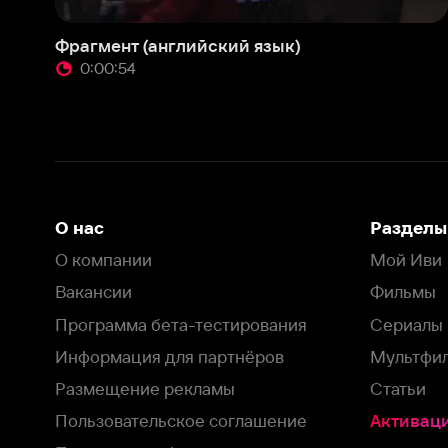
Вакансии
Фильмы
Программа бета-тестирования
Сериалы
Информация для партнёров
Мультфильмы
Размещение рекламы
Статьи
Пользовательское соглашение
Активация пром
Политика конфиденциальности
На Иви применяются
рекомендательные технологии
Комплаенс
Оставить отзыв
Загрузить в
Доступно в
Смотрите на
App Store
Google Play
Smart TV