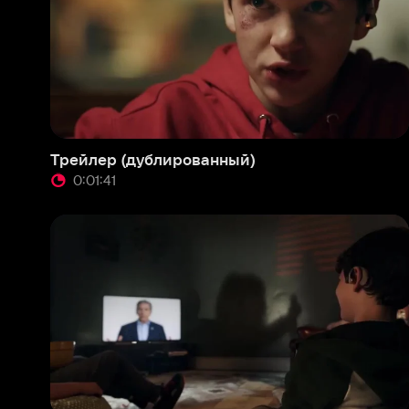
Трейлер (дублированный)
Тизе
0:01:41
0
Трейлер (английский язык)
Тизе
0:01:46
0