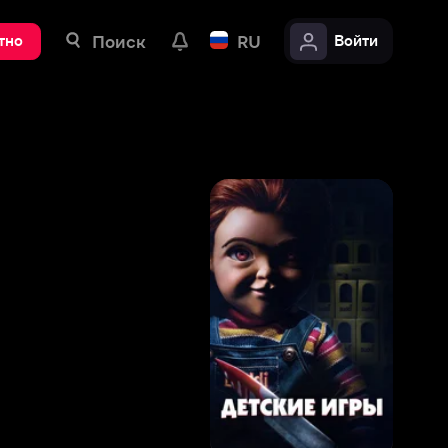
ск
RU
Войти
6
,
9