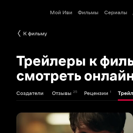
Мой Иви
Фильмы
Сериалы
Детям
К фильму
Трейлеры к фильму
смотреть онлайн
25
1
9
Создатели
Отзывы
Рецензии
Трейлеры