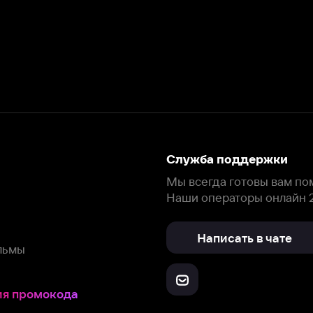
Наши операторы онлайн 24/7
Написать в чате
окода
ask.ivi.ru
Ответы на вопросы
Скачайте из
Откройте в
Все устройства
RuStore
AppGallery