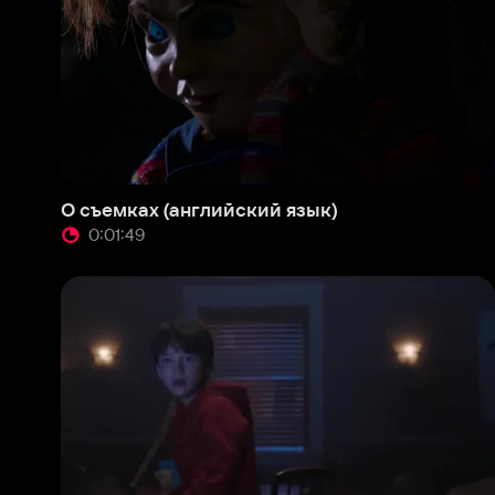
0:01:49
0
Фрагмент (английский язык)
0:00:54
О нас
Разделы
О компании
Мой Иви