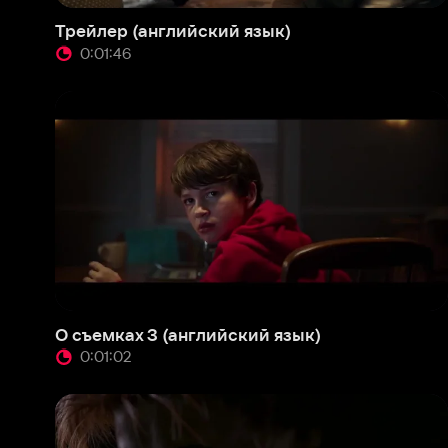
О съемках 3 (английский язык)
О съ
0:01:02
0
О съемках (английский язык)
Фраг