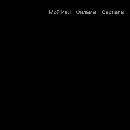
Мой Иви
Фильмы
Сериалы
Детям