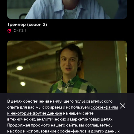
Трейлер (сезон 2)
0:01:51
В целях обеспечения наилучшего пользовательского
опыта для вас мы собираем и используем
cookie-файлы
и некоторые другие данные
на нашем сайте
Трейлер
в технических, аналитических и маркетинговых целях.
0:02:09
Продолжая просмотр нашего сайта, вы соглашаетесь
на сбор и использование cookie-файлов и других данных