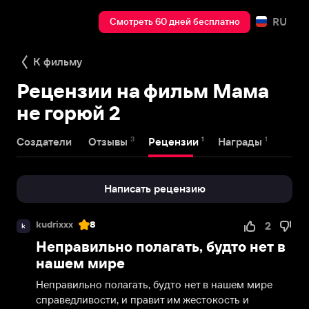
RU
Смотреть 60 дней бесплатно
К фильму
Рецензии на фильм Мама
не горюй 2
3
1
1
Создатели
Отзывы
Рецензии
Награды
Написать рецензию
kudrixxx
8
2
k
Неправильно полагать, будто нет в
нашем мире
Неправильно полагать, будто нет в нашем мире 
справедливости, и правит им жестокость и 