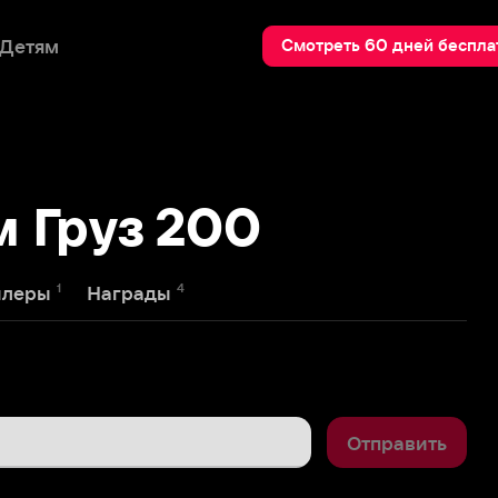
Пои
Смотреть 60 дней бесплатно
руз 200
4
Награды
Отправить
44
дней сцене - девушка - страна, 