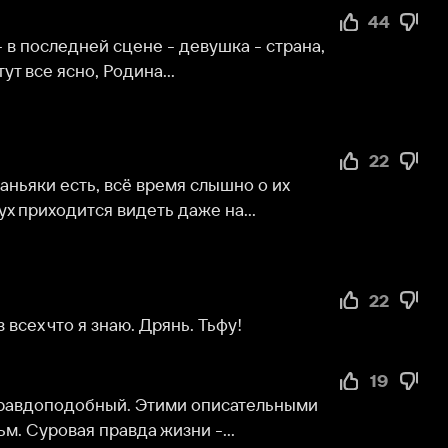
сно, Родина...
22
ть, всё время слышно о их 
дится видеть даже на...
22
 я знаю. Дрянь. Тьфу!
19
добный. Этими описательными 
ая правда жизни -...
19
 увидеть эпоху с одной.Очень 
алабанова, так как...