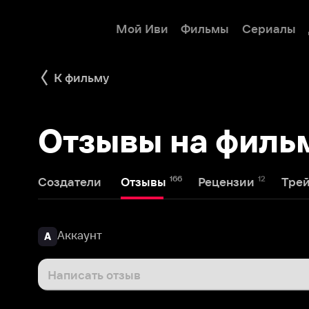
Мой Иви
Фильмы
Сериалы
Детям
К фильму
Отзывы на фильм Г
166
12
1
Создатели
Отзывы
Рецензии
Трейлеры
Аккаунт
А
Написать отзыв
Bob Bim
10 июня 2019
B
Странно, что это не увидело большинство - в после