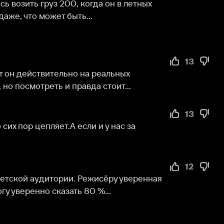
13
епляет.А если и у нас за 
12
аудитории. Режисёру уверенная 
нно сказать 80 %...
12
ё