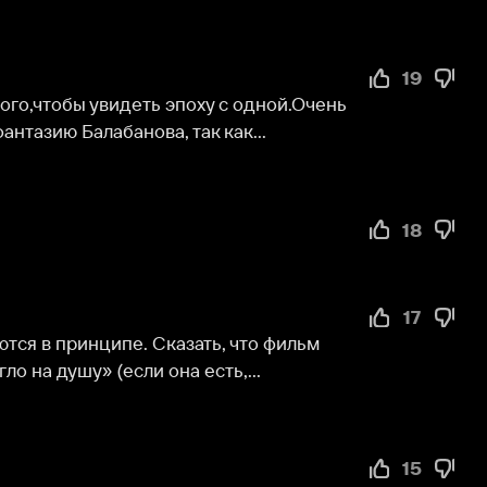
18
17
инципе. Сказать, что фильм 
шу» (если она есть,...
15
 груз 200, когда он в летных 
 может быть...
13
ствительно на реальных 
отреть и правда стоит...