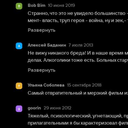
мент- власть, труп героя - война, ну и зек,- тут все я
Развернуть
Алексей Баданин
7 июля 2013
А
Не вижу никакого бреда! И в наше время маньяки ес
делах. Алкоголики тоже есть. Больных старух прихо
Развернуть
Ульяна Соболева
15 сентября 2018
У
Самый отвратительный и мерзкий фильм из всех что
goorin
29 июня 2012
g
Тяжелый, психологический, угнетающий, правдопо
прилагательными я бы характеризовал фильм. Суров
Развернуть
filijankazporcelyanu
10 ноября 2017
f
Фильм тяжелый,да.Советую смотреть для того,чтобы
странные сентенции про грязь и больную фантазию Б