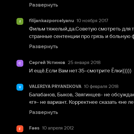
Развернуть
Сергей Устинов
25 января 2018
С
И ещё.Если Вам нет 35-смотрите Ёлки)))))
VALERIYA PRYANIKOVA
10 февраля 2018
V
Балабанов, Быков, Звягинцев- не обсуждаются в пр
«г»- не вариант. Корректнее сказать «не легло на ду
Развернуть
Faes
10 апреля 2012
F
У меня друг рассказывал, как им приходилось возить
служил. Страшная вещь. Я просто не знаю даже, что
Развернуть
ТЕмная_НОчь
28 марта 2012
Т
Очень тяжёлый фильм, и ужасно то, что снят он дей
событиях, от этого становится особо жутко, но посм