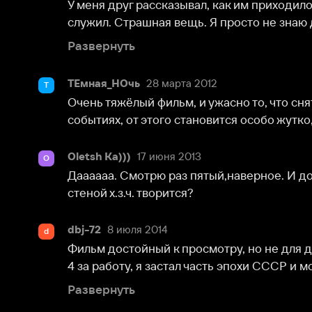
Oletsh Ka)))
17 июня 2013
O
Даааааа. Смотрю раз пятый,наверное. И до сих пор ц
стеной х.з.ч. творится?
dbj-72
8 июля 2014
d
Фильм достойный к просмотру, но не для детской 
4 за работу, я застал часть эпохи СССР и могу увере
Развернуть
Руслан Смаглій
10 апреля 2018
Р
тяжелый фильм
Показать ещ