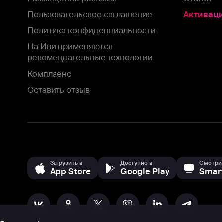
App Store
Google Play
Smart TV
В целях обеспечения наилучшего пользовательского опыта для ва
аналитических и маркетинговых целях. Продолжая просмотр нашего
©
2026
ООО «Иви.ру»
с
Политикой о конфиденциальности.
HBO ® and related service marks are the property of Home 
или обратитесь в
службу поддержки
Согласен