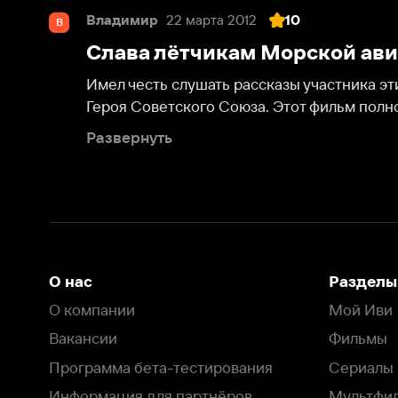
Имел честь слушать рассказы участника этих событ
Героя Советского Союза. Этот фильм полностью отр
Развернуть
О нас
Разделы
О компании
Мой Иви
Вакансии
Фильмы
Программа бета-тестирования
Сериалы
Информация для партнёров
Мультфильмы
Размещение рекламы
Статьи
Пользовательское соглашение
Активация пром
Политика конфиденциальности
На Иви применяются