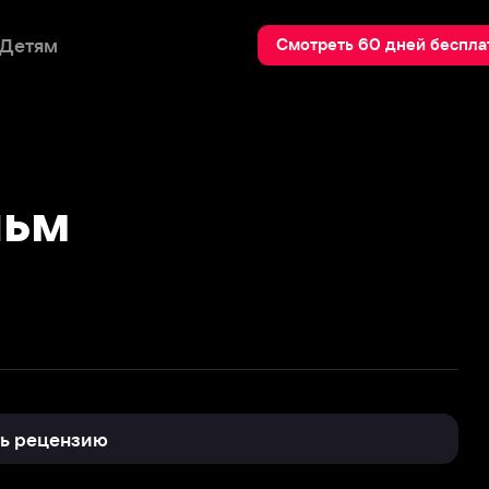
Пои
Смотреть 60 дней бесплатно
нзию
2
!!