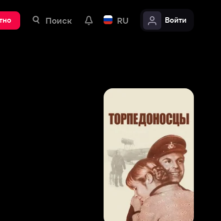
ск
RU
Войти
8
,
2