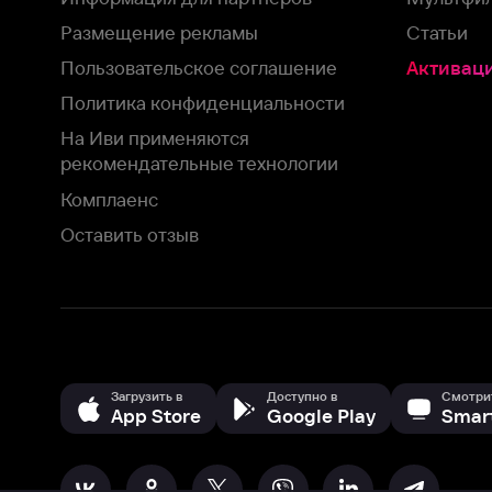
рекомендательные технологии
Комплаенс
Оставить отзыв
Загрузить в
Доступно в
Смотрите на
App Store
Google Play
Smart TV
В целях обеспечения наилучшего пользовательского опыта для ва
аналитических и маркетинговых целях. Продолжая просмотр нашего
©
2026
ООО «Иви.ру»
с
Политикой о конфиденциальности.
HBO ® and related service marks are the property of Home 
или обратитесь в
службу поддержки
Согласен