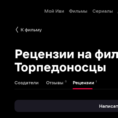
Мой Иви
Фильмы
Сериалы
Детям
К фильму
Рецензии на фильм
Торпедоносцы
8
1
Создатели
Отзывы
Рецензии
Написать реце
Владимир
22 марта 2012
10
В
Слава лётчикам Морской авиации!!