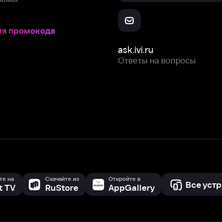
Скачайте из
Откройте в
Все устройства
RuStore
AppGallery
с мы собираем и используем
cookie-файлы и некоторые другие да
 сайта, вы соглашаетесь на сбор и использование cookie-файлов 
Box Office, Inc