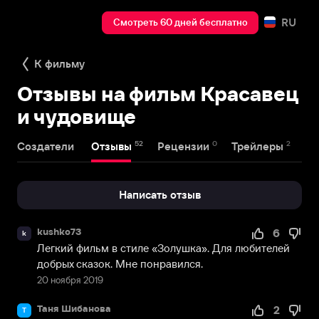
RU
Смотреть 60 дней бесплатно
К фильму
Отзывы на фильм Красавец
и чудовище
52
0
2
Создатели
Отзывы
Рецензии
Трейлеры
Написать отзыв
kushko73
6
k
Легкий фильм в стиле «Золушка». Для любителей 
добрых сказок. Мне понравился.
20 ноября 2019
Таня Шибанова
2
Т