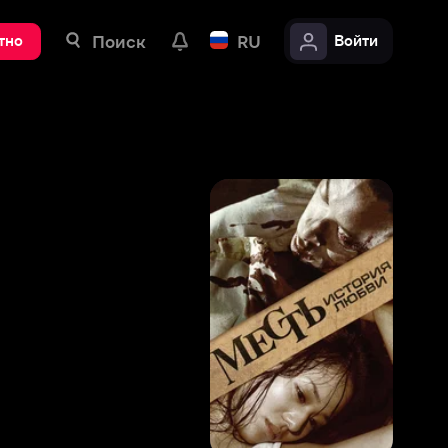
ск
RU
Войти
5
,
6