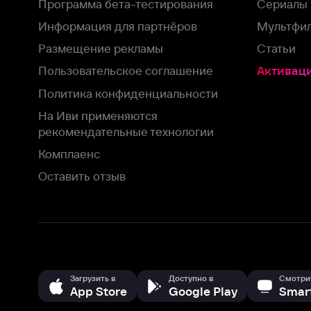
На Иви применяются
рекомендательные технологии
Комплаенс
Оставить отзыв
Загрузить в
Доступно в
Смотрите на
App Store
Google Play
Smart TV
В целях обеспечения наилучшего пользовательского опыта для ва
аналитических и маркетинговых целях. Продолжая просмотр нашего
©
2026
ООО «Иви.ру»
с
Политикой о конфиденциальности.
HBO ® and related service marks are the property of Home 
или обратитесь в
службу поддержки
Согласен