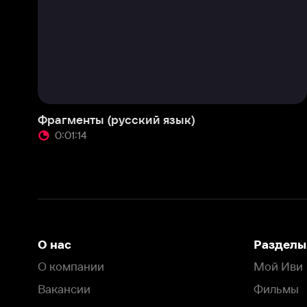
Фрагменты (русский язык)
0:01:14
О нас
Разделы
О компании
Мой Иви
Вакансии
Фильмы
Программа бета-тестирования
Сериалы
Информация для партнёров
Мультфильмы
Размещение рекламы
Статьи
Пользовательское соглашение
Активация пром
Политика конфиденциальности