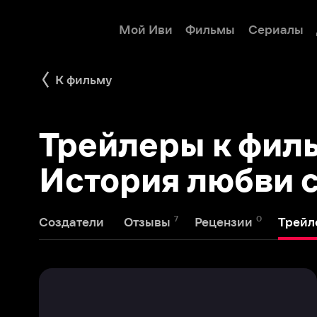
Мой Иви
Фильмы
Сериалы
Детям
К фильму
Трейлеры к фильму
История любви смо
7
0
1
Создатели
Отзывы
Рецензии
Трейлеры