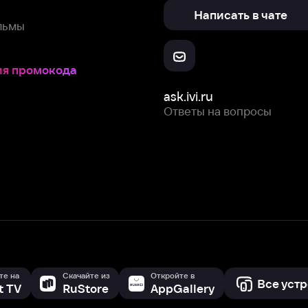
ask.ivi.ru
Ответы на вопросы
Скачайте из
Откройте в
Все устройства
RuStore
AppGallery
с мы собираем и используем
cookie-файлы и некоторые другие да
 сайта, вы соглашаетесь на сбор и использование cookie-файлов 
Box Office, Inc