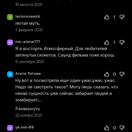
16 августа 2021
larionovaekb
1
l
лютая муть.
7 февраля 2021
mk-elena777
1
m
Я в восторге. Атмосферный. Для любителей 
затянутых сюжетов. Саунд фильма тоже хорош.
5 сентября 2021
Агата Титова
0
А
Ну вот и посмотрела еще один ужас.ужас. ужас. 
Надо ли смотреть такое? Могу лишь сказать. что 
некая сущность уже сейчас забирает людей и 
зомбирует....
Развернуть
22 ноября 2021
ya.md-89
0
y