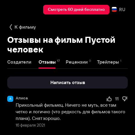
RU
Смотреть 60 дней бесплатно
К фильму
Отзывы на фильм Пустой
человек
17
0
1
Создатели
Отзывы
Рецензии
Трейлеры
Написать отзыв
Алиса
11
А
Прикольный фильмец. Ничего не муть, все там 
четко и логично (что редкость для фильмов такого 
плана). Снят хорошо.
16 февраля 2021