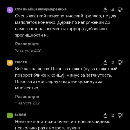
СладчайшаяМурмурениха
4
С
Очень жесткий психологический триллер, не для 
малолеток конечно. Держит в напряжении до 
самого конца, элементы хоррора добавляют 
зрелищности и...
Развернуть
16 августа 2021
Настя
2
Н
Всё как на весах. Плюс за сюжет (ну за сюжетный 
поворот ближе к концу), минус за затянутость. 
Плюс за атмосферную картинку, минус за 
множество...
Развернуть
11 августа 2021
lo666
2
l
Ниче не понятно,но очень интересно..видимо 
несколько раз смотреть нужно