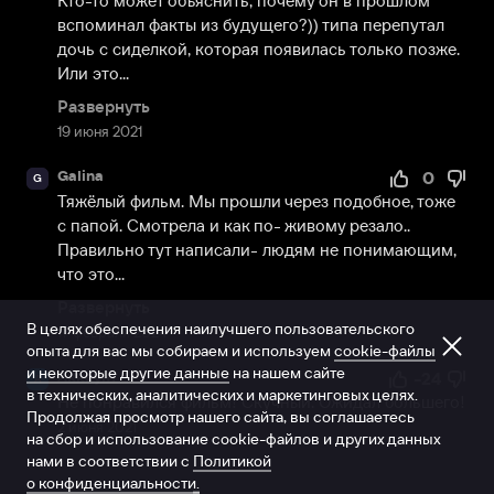
Кто-то может объяснить, почему он в прошлом 
вспоминал факты из будущего?)) типа перепутал 
дочь с сиделкой, которая появилась только позже. 
Или это...
Развернуть
19 июня 2021
Galina
0
G
Тяжёлый фильм. Мы прошли через подобное, тоже 
с папой. Смотрела и как по- живому резало.. 
Правильно тут написали- людям не понимающим, 
что это...
Развернуть
В целях обеспечения наилучшего пользовательского
17 февраля 2024
опыта для вас мы собираем и используем
cookie-файлы
и некоторые другие данные
на нашем сайте
Аккаунт
-24
А
в технических, аналитических и маркетинговых целях.
Не понравился фильм! Скучный. Ожидал большего!
Продолжая просмотр нашего сайта, вы соглашаетесь
2 июня 2021
на сбор и использование cookie-файлов и других данных
нами в соответствии с
Политикой
о конфиденциальности.