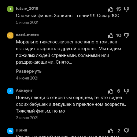
lutsiv_2019
15
l
Сложный фильм. Хопкинс - гений!!!! Оскар 100
5 июня 2021
card-metro
10
c
Морально тяжелое жизненное кино о том, как 
выглядит старость с другой стороны. Мы видим 
пожилых людей странными, больными или 
раздражающими. Снято...
Развернуть
4 июня 2021
Аккаунт
6
А
Поймут люди с открытым сердцем, те, кто видел 
своих бабушек и дедушек в преклонном возрасте.. 
Тяжелый фильм, но мо
3 июня 2021
Женя
2
Ж