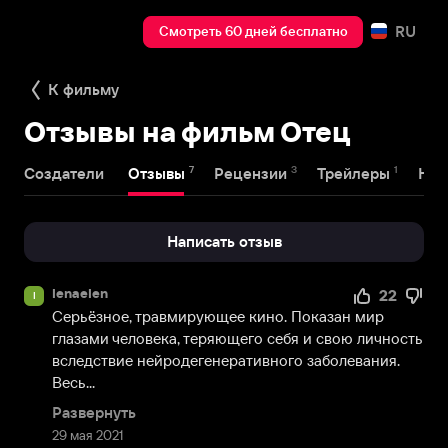
RU
Смотреть 60 дней бесплатно
К фильму
Отзывы на фильм Отец
7
3
1
Создатели
Отзывы
Рецензии
Трейлеры
Наг
Написать отзыв
lenaelen
22
l
Серьёзное, травмирующее кино. Показан мир 
глазами человека, теряющего себя и свою личность 
вследствие нейродегенеративного заболевания. 
Весь...
Развернуть
29 мая 2021