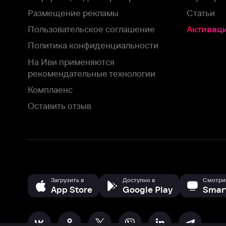
рекомендательные технологии
Комплаенс
Оставить отзыв
Загрузить в
Доступно в
Смотрите на
App Store
Google Play
Smart TV
В целях обеспечения наилучшего пользовательского опыта для ва
аналитических и маркетинговых целях. Продолжая просмотр нашего
©
2026
ООО «Иви.ру»
с
Политикой о конфиденциальности.
HBO ® and related service marks are the property of Home 
или обратитесь в
службу поддержки
Согласен