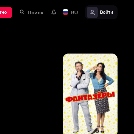
ск
RU
Войти
7
,
4