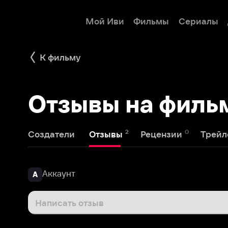
Мой Иви
Фильмы
Сериалы
Детям
К фильму
Отзывы на фильм 
2
0
1
Создатели
Отзывы
Рецензии
Трейлеры
Аккаунт
А
Написать отзыв
Аккаунт
7 марта 2021
А
Однозначно советую посмотреть,позитивный,весе