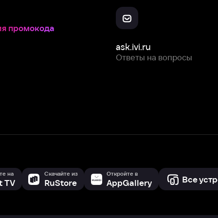
Скачайте из
Откройте в
Все устройства
RuStore
AppGallery
с мы собираем и используем
cookie-файлы и некоторые другие да
 сайта, вы соглашаетесь на сбор и использование cookie-файлов 
Box Office, Inc