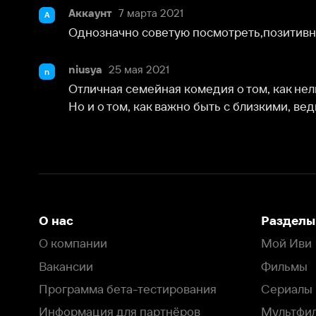
niusya
25 мая 2021
n
Отличная семейная комедия о том, как нельзя прода
Но и о том, как важно быть с близкими, ведь они в
О нас
Разделы
О компании
Мой Иви
Вакансии
Фильмы
Программа бета-тестирования
Сериалы
Информация для партнёров
Мультфильмы
Размещение рекламы
Статьи
Пользовательское соглашение
Активация пром
Политика конфиденциальности
На Иви применяются