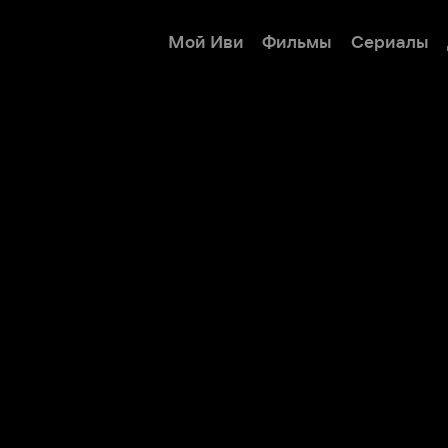
Мой Иви
Фильмы
Сериалы
Детям