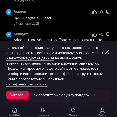
15 октября 2021
Аккаунт
0
А
просто кусок шлака
24 октября 2021
Аккаунт
-3
А
Абсолютное убожество. Такого куска кала надо 
еще поискать. Особенно хороша концовка фильма, 
В целях обеспечения наилучшего пользовательского
"просто супер". НЕ КОМЕДИЯ, для полной картины 
опыта для вас мы собираем и используем
cookie-файлы
не...
и некоторые другие данные
на нашем сайте
в технических, аналитических и маркетинговых целях.
Развернуть
Продолжая просмотр нашего сайта, вы соглашаетесь
4 июля 2022
на сбор и использование cookie-файлов и других данных
нами в соответствии с
Политикой
о конфиденциальности.
или обратитесь в
службу поддержки
Согласен
Открыть в приложении
Мой Иви
Каталог
Поиск
Войти