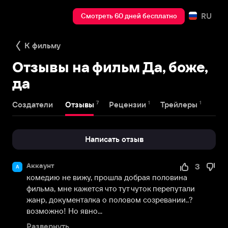
RU
Смотреть 60 дней бесплатно
К фильму
Отзывы на фильм Да, боже,
да
7
1
1
Создатели
Отзывы
Рецензии
Трейлеры
Написать отзыв
Аккаунт
3
А
комедию не вижу, прошла добрая половина 
фильма, мне кажется что тут чуток перепутали 
жанр, документалка о половом созревании..? 
возможно! Но явно...
Развернуть