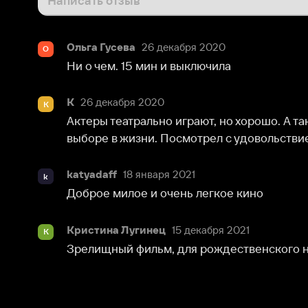
Ольга Гусева
26 декабря 2020
О
Ни о чем. 15 мин и выключила
K
26 декабря 2020
K
Актеры театрально играют, но хорошо. А так легкое
выборе в жизни. Посмотрел с удовольствием.
katyadaff
18 января 2021
k
Доброе милое и очень легкое кино
Кристина Лугинец
15 декабря 2021
К
Зрелищный фильм, для рождественского настрое
О нас
Разделы
О компании
Мой Иви