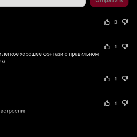
3
1
 хорошее фэнтази о правильном 
1
1
ния
Служба поддержки
Мы всегда готовы вам помочь.
Наши операторы онлайн 24/7