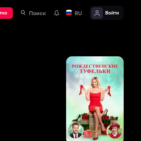
ск
RU
Войти
7
,
6