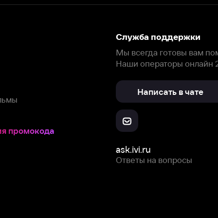
Написать в чате
окода
ask.ivi.ru
Ответы на вопросы
Скачайте из
Откройте в
Все устройства
RuStore
AppGallery