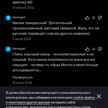
девочку ей)
21 апреля 2022
Аккаунт
0
А
Фильм прекрасный! Трогательный, 
проникновенный, местами смешной. Жаль, что на 
русский переводят совсем другое название(
5 июля 2025
Аккаунт
0
А
Очень хороший юмор - интеллектуальный и не 
пошлый. Хотя линия влюбленности меня все же 
смущает - почему-то образ Монти у меня больше 
ассоциируется...
Развернуть
15 июля 2026
В целях обеспечения наилучшего пользовательского
Евгений
-3
Е
опыта для вас мы собираем и используем
cookie-файлы
Фильм хороший... но... смотреть просто 
и некоторые другие данные
на нашем сайте
невозможно! Писк на протяжении всего фильма.. 
в технических, аналитических и маркетинговых целях.