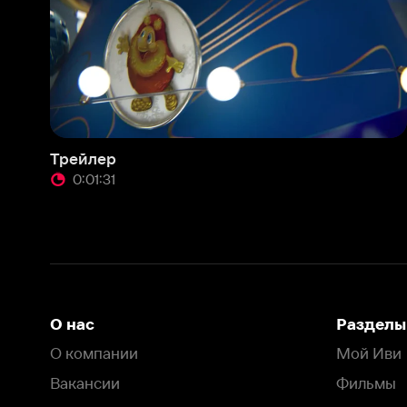
Трейлер
0:01:31
О нас
Разделы
О компании
Мой Иви
Вакансии
Фильмы
Программа бета-тестирования
Сериалы
Информация для партнёров
Мультфильмы
Размещение рекламы
Статьи
Пользовательское соглашение
Активация пром
Политика конфиденциальности