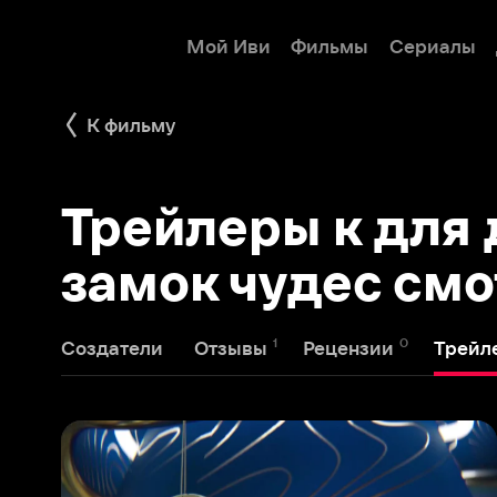
Мой Иви
Фильмы
Сериалы
Детям
К фильму
Трейлеры к для дет
замок чудес смотр
1
0
1
Создатели
Отзывы
Рецензии
Трейлеры