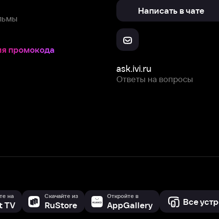
ask.ivi.ru
Ответы на вопросы
Скачайте из
Откройте в
Все устройства
RuStore
AppGallery
с мы собираем и используем
cookie-файлы и некоторые другие да
 сайта, вы соглашаетесь на сбор и использование cookie-файлов 
Box Office, Inc