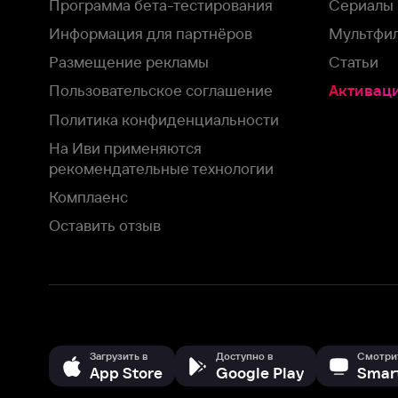
На Иви применяются
рекомендательные технологии
Комплаенс
Оставить отзыв
Загрузить в
Доступно в
Смотрите на
App Store
Google Play
Smart TV
В целях обеспечения наилучшего пользовательского опыта для ва
аналитических и маркетинговых целях. Продолжая просмотр нашего
©
2026
ООО «Иви.ру»
с
Политикой о конфиденциальности.
HBO ® and related service marks are the property of Home 
или обратитесь в
службу поддержки
Согласен